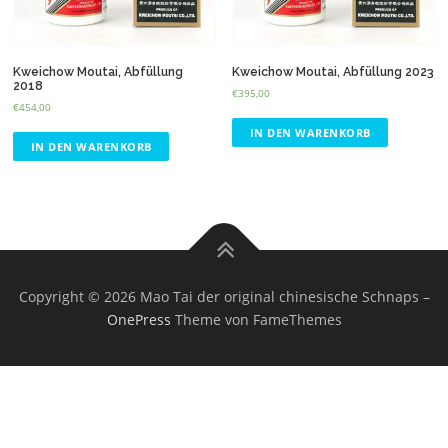
Kweichow Moutai, Abfüllung
Kweichow Moutai, Abfüllung 2023
2018
€
395,00
€
454,00
IN DEN WARENKORB
IN DEN WARENKORB
Copyright © 2026 Mao Tai der original chinesische Schnaps
–
OnePress
Theme von FameThemes